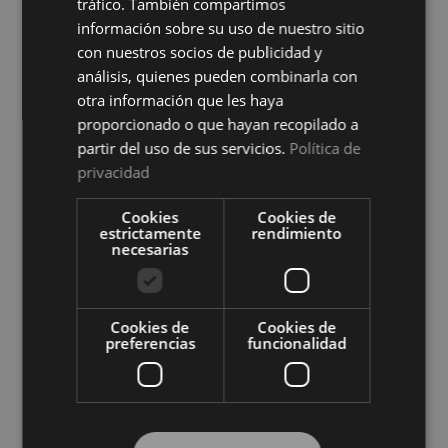
tráfico. También compartimos
información sobre su uso de nuestro sitio
con nuestros socios de publicidad y
análisis, quienes pueden combinarla con
otra información que les haya
proporcionado o que hayan recopilado a
partir del uso de sus servicios.
Política de
privacidad
Protector de Colchón Zafir
Protector de Colchón Zafir
Impermeable Cotoblau
Reversible Cotoblau
Cookies
Cookies de
Ver precio
Ver precio
estrictamente
rendimiento
necesarias
COMPRAR
COMPRAR
Cookies de
Cookies de
preferencias
funcionalidad
Compra al por mayor en El