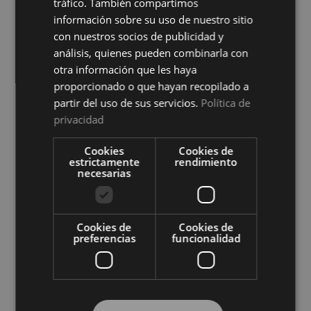
tráfico. También compartimos
información sobre su uso de nuestro sitio
con nuestros socios de publicidad y
análisis, quienes pueden combinarla con
otra información que les haya
proporcionado o que hayan recopilado a
partir del uso de sus servicios.
Política de
privacidad
Protector de Colchón Zafir
Protector de Colchón Zafir
Impermeable Cotoblau
Reversible Cotoblau
Cookies
Cookies de
Ver precio
Ver precio
estrictamente
rendimiento
necesarias
COMPRAR
COMPRAR
Cookies de
Cookies de
preferencias
funcionalidad
Compra al por mayor en El