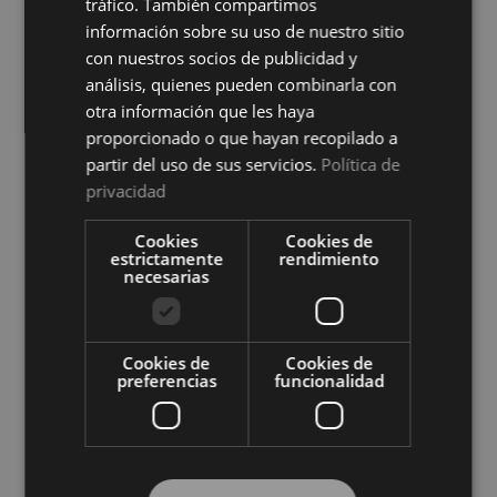
tráfico. También compartimos
información sobre su uso de nuestro sitio
con nuestros socios de publicidad y
análisis, quienes pueden combinarla con
otra información que les haya
proporcionado o que hayan recopilado a
partir del uso de sus servicios.
Política de
privacidad
Protector de Colchón Zafir
Protector de Colchón Zafir
Impermeable Cotoblau
Reversible Cotoblau
Cookies
Cookies de
Ver precio
Ver precio
estrictamente
rendimiento
necesarias
COMPRAR
COMPRAR
Cookies de
Cookies de
preferencias
funcionalidad
Compra al por mayor en El