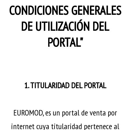
Camisetas
Asditex
Sueño y Protección
Edredones y Colchas
Calmatex
Duffi
Guasch
CONDICIONES GENERALES
Asman
Fundas de sofá
Canellas
Duffi
Hot
Avet
CDR
Home
Interbaby
DE UTILIZACIÓN DEL
Babidu
Cecilia de
Eliane
JAST
Baby Pecas
rafael
Escuder
JC
PORTAL"
Colvi
España
Cotoblau
Cañi
Eureka
1. TITULARIDAD DEL PORTAL
EUROMOD, es un portal de venta por
internet cuya titularidad pertenece al