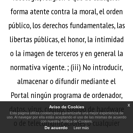
forma atente contra la moral, el orden
público, los derechos fundamentales, las
libertas públicas, el honor, la intimidad
o la imagen de terceros y en general la
normativa vigente. ; (iii) No introducir,
almacenar o difundir mediante el
Portal ningún programa de ordenador,
x
datos, virus, código, equipo de hardware
Aviso de Cookies
Esta página utiliza cookies para garantizarte una mejor experiencia de
uso. Al navegar por ella estás aceptando el uso de las mismas de acuerdo
o de telecomunicaciones o cualquier
con nuestra Política de Cookies.
De acuerdo
Leer más