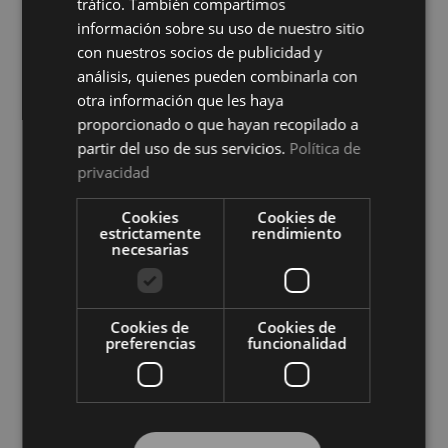
tráfico. También compartimos
información sobre su uso de nuestro sitio
con nuestros socios de publicidad y
análisis, quienes pueden combinarla con
otra información que les haya
proporcionado o que hayan recopilado a
partir del uso de sus servicios.
Política de
privacidad
Protector de Colchón Zafir
Protector de Colchón Zafir
Impermeable Cotoblau
Reversible Cotoblau
Cookies
Cookies de
Ver precio
Ver precio
estrictamente
rendimiento
necesarias
COMPRAR
COMPRAR
Cookies de
Cookies de
preferencias
funcionalidad
Compra al por mayor en El