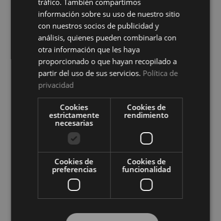
tráfico. También compartimos
información sobre su uso de nuestro sitio
con nuestros socios de publicidad y
análisis, quienes pueden combinarla con
otra información que les haya
proporcionado o que hayan recopilado a
partir del uso de sus servicios.
Política de
privacidad
Protector de Colchón Zafir
Protector de Colchón Zafir
Impermeable Cotoblau
Reversible Cotoblau
Cookies
Cookies de
Ver precio
Ver precio
estrictamente
rendimiento
necesarias
COMPRAR
COMPRAR
Cookies de
Cookies de
preferencias
funcionalidad
Compra al por mayor en El