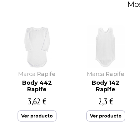
Mos
Marca
Rapife
Marca
Rapife
Body 442
Body 142
Rapife
Rapife
3,62 €
2,3 €
Ver producto
Ver producto