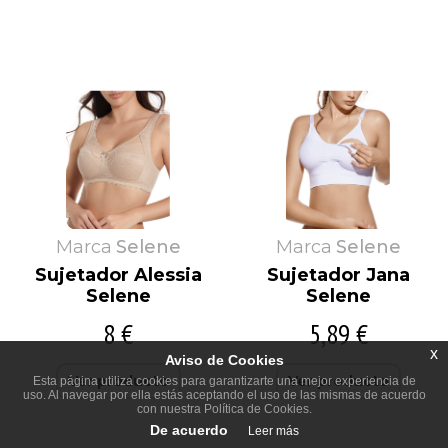
Marca
Selene
Marca
Selene
Sujetador Alessia
Sujetador Jana
Selene
Selene
8 €
5,89 €
x
Aviso de Cookies
Ver producto
Ver producto
Esta página utiliza cookies para garantizarte una mejor experiencia de
uso. Al navegar por ella estás aceptando el uso de las mismas de acuerdo
con nuestra Política de Cookies.
De acuerdo
Leer más