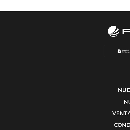
NUE
N
VENTA
COND