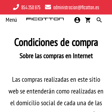
954 250 875
administracion@ficotton.es
Menú
Condiciones de compra
Mujer
Sobre las compras en Internet
Hombre
Bebé
Las compras realizadas en este sitio
Hogar
web se entenderán como realizadas en
Infantil y Teen
el domicilio social de cada una de las
Ropa de trabajo