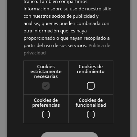
tráfico. También compartimos
información sobre su uso de nuestro sitio
con nuestros socios de publicidad y
análisis, quienes pueden combinarla con
otra información que les haya
proporcionado o que hayan recopilado a
partir del uso de sus servicios.
Política de
privacidad
Protector de Colchón Zafir
Protector de Colchón Zafir
Impermeable Cotoblau
Reversible Cotoblau
Cookies
Cookies de
Ver precio
Ver precio
estrictamente
rendimiento
necesarias
COMPRAR
COMPRAR
Cookies de
Cookies de
preferencias
funcionalidad
Compra al por mayor en El