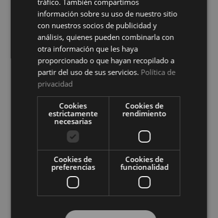
tráfico. También compartimos
información sobre su uso de nuestro sitio
con nuestros socios de publicidad y
análisis, quienes pueden combinarla con
otra información que les haya
proporcionado o que hayan recopilado a
partir del uso de sus servicios.
Política de
privacidad
Protector de Colchón Zafir
Protector de Colchón Zafir
Impermeable Cotoblau
Reversible Cotoblau
Cookies
Cookies de
Ver precio
Ver precio
estrictamente
rendimiento
necesarias
COMPRAR
COMPRAR
Cookies de
Cookies de
preferencias
funcionalidad
Compra al por mayor en El