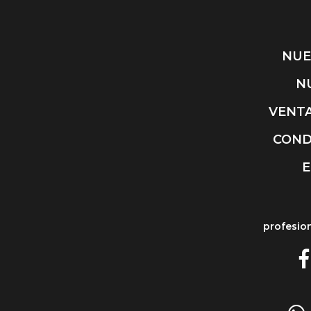
NUE
N
VENTA
COND
E
profesio