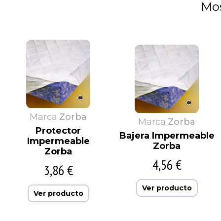
Mos
Marca
Zorba
Marca
Zorba
Protector
Bajera Impermeable
Impermeable
Zorba
Zorba
4,56 €
3,86 €
Ver producto
Ver producto