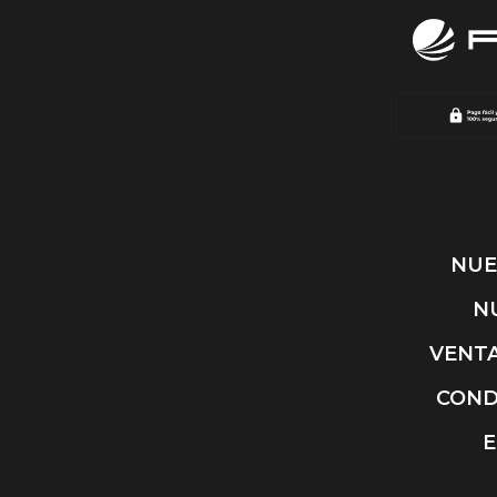
NUE
N
VENTA
COND
E