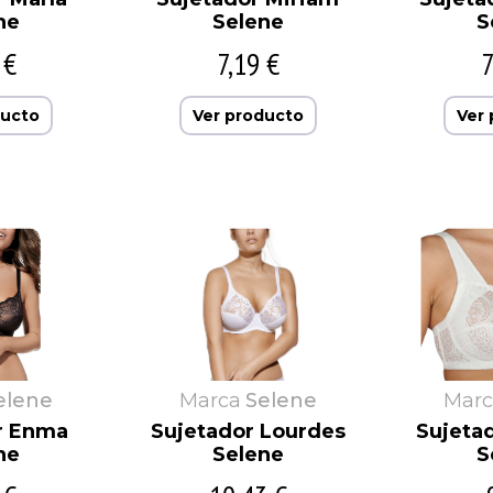
ne
Selene
S
 €
7,19 €
7
ducto
Ver producto
Ver
elene
Marca
Selene
Marc
r Enma
Sujetador Lourdes
Sujetad
ne
Selene
S