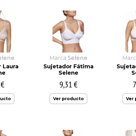
elene
Marca
Selene
Marc
r Laura
Sujetador Fátima
Sujeta
ne
Selene
S
 €
9,31 €
7
ducto
Ver producto
Ver