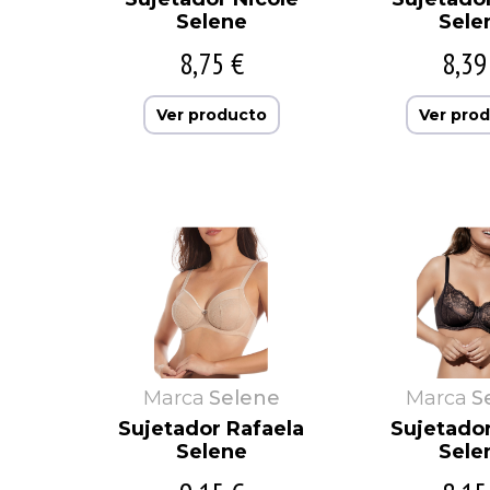
Selene
Sele
8,75 €
8,39
Ver producto
Ver pro
Marca
Selene
Marca
S
Sujetador Rafaela
Sujetado
Selene
Sele