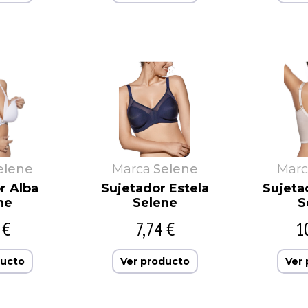
elene
Marca
Selene
Marc
r Alba
Sujetador Estela
Sujeta
ne
Selene
S
 €
7,74 €
1
ducto
Ver producto
Ver