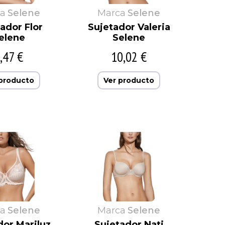
a
Selene
Marca
Selene
ador Flor
Sujetador Valeria
elene
Selene
,47 €
10,02 €
 producto
Ver producto
a
Selene
Marca
Selene
dor Mariluz
Sujetador Nati