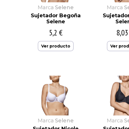
Marca
Selene
Marca
S
Sujetador Begoña
Sujetado
Selene
Sele
5,2 €
8,03
Ver producto
Ver pro
Marca
Selene
Marca
S
Sujetador Nicole
Sujetado