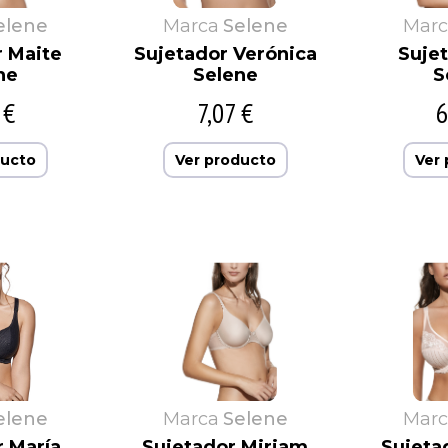
elene
Marca
Selene
Marc
r Maite
Sujetador Verónica
Sujet
ne
Selene
S
 €
7,07 €
6
ducto
Ver producto
Ver
elene
Marca
Selene
Marc
r María
Sujetador Miriam
Sujeta