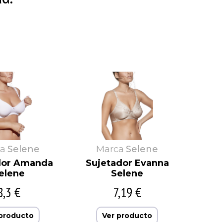
Rams
Vipetex
Rapife
Ysabel Mora
Ricardo
Yumas
Secaneta
Zorba
a
Selene
Marca
Selene
dor Amanda
Sujetador Evanna
elene
Selene
8,3 €
7,19 €
 producto
Ver producto