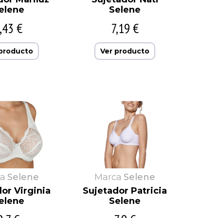
elene
Selene
,43 €
7,19 €
 producto
Ver producto
a
Selene
Marca
Selene
or Virginia
Sujetador Patricia
elene
Selene