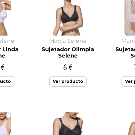
elene
Marca
Selene
Marc
r Linda
Sujetador Olimpia
Sujeta
ne
Selene
S
 €
6 €
ducto
Ver producto
Ver