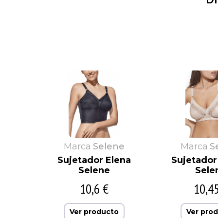
Asman
CDR
Avet
Cecilia de rafael
Babidu
Colvi
Baby Pecas
Cotoblau
Marca
Selene
Marca
S
Sujetador Elena
Sujetador 
Selene
Sele
10,6 €
10,4
Ver producto
Ver pro