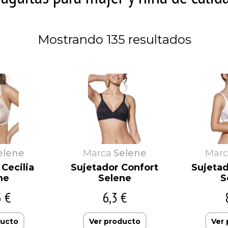
Eliane
Fundas de sofá
Hot
Morante
Escuder
Interbaby
Naiara
España Cañi
JAST
Naturana
Mostrando 135 resultados
Eureka
JC
Nenitos
elene
Marca
Selene
Marc
Cecilia
Sujetador Confort
Sujeta
ne
Selene
S
5 €
6,3 €
ducto
Ver producto
Ver