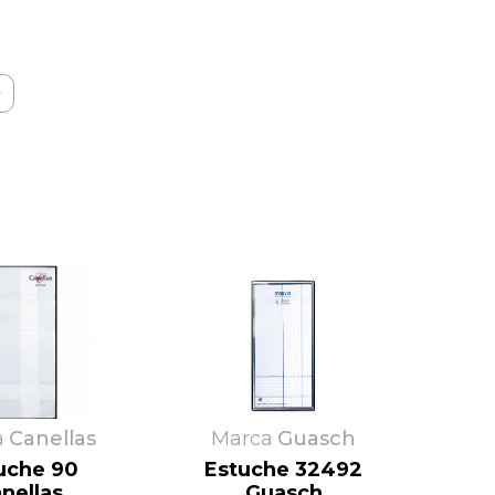
Rams
Vipetex
Rapife
Ysabel Mora
Ricardo
Yumas
Secaneta
Zorba
a
Canellas
Marca
Guasch
uche 90
Estuche 32492
nellas
Guasch