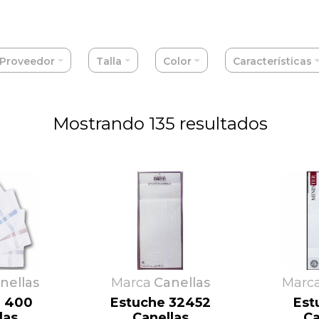
Eliane
Fundas de sofá
Hot
Morante
Escuder
Interbaby
Naiara
España Cañi
JAST
Naturana
Eureka
JC
Nenitos
Proveedor
Talla
Color
Características
Mostrando 135 resultados
nellas
Marca
Canellas
Marc
e 400
Estuche 32452
Est
las
Canellas
Ca