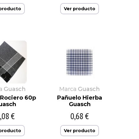
 producto
Ver producto
a
Guasch
Marca
Guasch
 Rociero 60p
Pañuelo Hierba
uasch
Guasch
,08 €
0,68 €
 producto
Ver producto