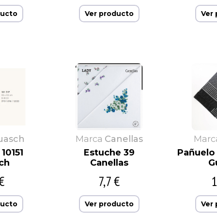
ducto
Ver producto
Ver
uasch
Marca
Canellas
Marc
10151
Estuche 39
Pañuelo
ch
Canellas
G
€
7,7 €
1
ducto
Ver producto
Ver