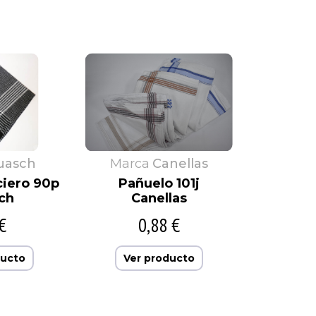
uasch
Marca
Canellas
ciero 90p
Pañuelo 101j
ch
Canellas
€
0,88 €
ducto
Ver producto