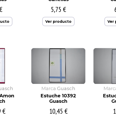
€
5,75 €
ducto
Ver producto
Ver
uasch
Marca
Guasch
Marc
 Amon
Estuche 10392
Estu
ch
Guasch
G
9 €
10,45 €
1