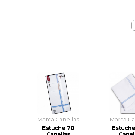
Asman
CDR
Avet
Cecilia de rafael
Babidu
Colvi
Baby Pecas
Cotoblau
Marca
Canellas
Marca
Ca
Estuche 70
Estuch
Canellas
Canel