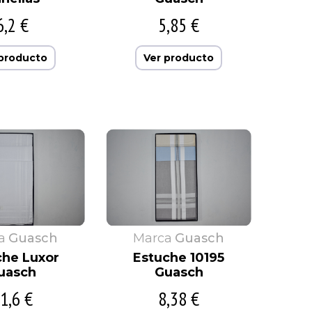
6,2 €
5,85 €
 producto
Ver producto
a
Guasch
Marca
Guasch
che Luxor
Estuche 10195
uasch
Guasch
1,6 €
8,38 €