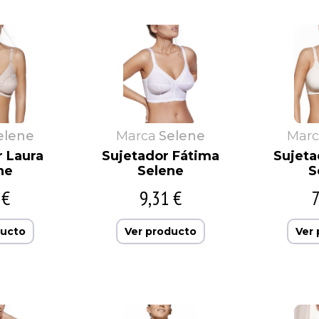
elene
Marca
Selene
Marc
r Laura
Sujetador Fátima
Sujeta
ne
Selene
S
 €
9,31 €
7
ducto
Ver producto
Ver