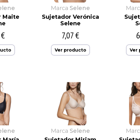
elene
Marca
Selene
Marc
r Maite
Sujetador Verónica
Sujet
ne
Selene
S
 €
7,07 €
6
ducto
Ver producto
Ver
elene
Marca
Selene
Marc
r María
Sujetador Miriam
Sujeta