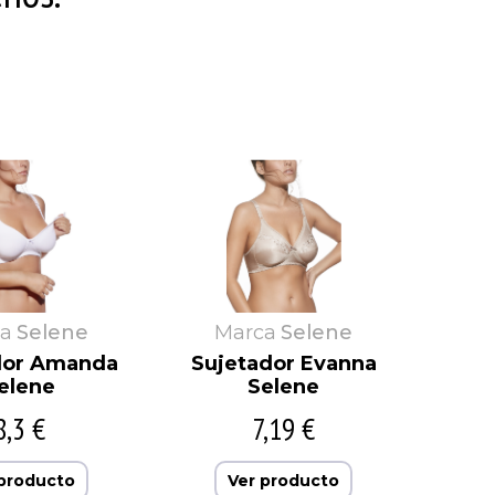
Rams
Vipetex
Rapife
Ysabel Mora
Ricardo
Yumas
Secaneta
Zorba
a
Selene
Marca
Selene
dor Amanda
Sujetador Evanna
elene
Selene
8,3 €
7,19 €
 producto
Ver producto