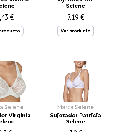
elene
Selene
,43 €
7,19 €
 producto
Ver producto
a
Selene
Marca
Selene
or Virginia
Sujetador Patricia
elene
Selene