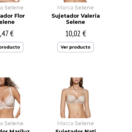
a
Selene
Marca
Selene
ador Flor
Sujetador Valeria
elene
Selene
,47 €
10,02 €
 producto
Ver producto
a
Selene
Marca
Selene
dor Mariluz
Sujetador Nati