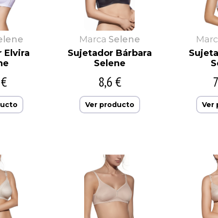
elene
Marca
Selene
Marc
 Elvira
Sujetador Bárbara
Sujet
ne
Selene
S
 €
8,6 €
7
ducto
Ver producto
Ver