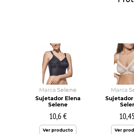
Asman
CDR
Avet
Cecilia de rafael
Babidu
Colvi
Baby Pecas
Cotoblau
Marca
Selene
Marca
S
Sujetador Elena
Sujetador 
Selene
Sele
10,6 €
10,4
Ver producto
Ver pro