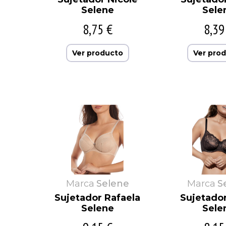
Selene
Sele
8,75 €
8,39
Ver producto
Ver pro
Marca
Selene
Marca
S
Sujetador Rafaela
Sujetado
Selene
Sele