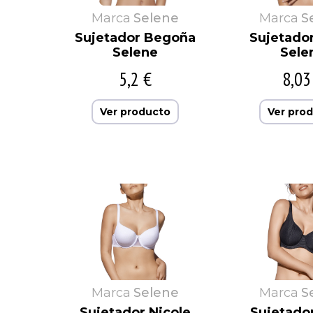
Marca
Selene
Marca
S
Sujetador Begoña
Sujetado
Selene
Sele
5,2 €
8,03
Ver producto
Ver pro
Marca
Selene
Marca
S
Sujetador Nicole
Sujetado