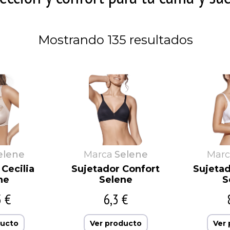
Eliane
Fundas de sofá
Hot
Morante
Escuder
Interbaby
Naiara
España Cañi
JAST
Naturana
Mostrando 135 resultados
Eureka
JC
Nenitos
elene
Marca
Selene
Marc
Cecilia
Sujetador Confort
Sujeta
ne
Selene
S
5 €
6,3 €
ducto
Ver producto
Ver