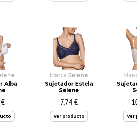
elene
Marca
Selene
Marc
r Alba
Sujetador Estela
Sujeta
ne
Selene
S
 €
7,74 €
1
ducto
Ver producto
Ver