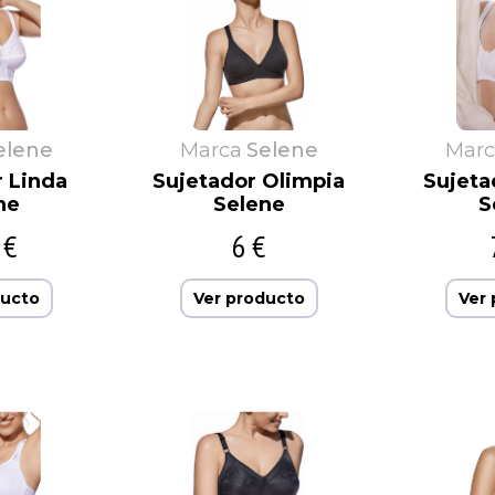
elene
Marca
Selene
Marc
r Linda
Sujetador Olimpia
Sujeta
ne
Selene
S
 €
6 €
ducto
Ver producto
Ver