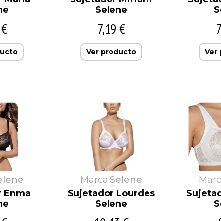
ne
Selene
S
 €
7,19 €
7
ducto
Ver producto
Ver
elene
Marca
Selene
Marc
r Enma
Sujetador Lourdes
Sujetad
ne
Selene
S