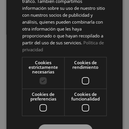
tráfico. También compartimos
información sobre su uso de nuestro sitio
con nuestros socios de publicidad y
análisis, quienes pueden combinarla con
otra información que les haya
proporcionado o que hayan recopilado a
partir del uso de sus servicios.
Política de
privacidad
Protector de Colchón Zafir
Protector de Colchón Zafir
Impermeable Cotoblau
Reversible Cotoblau
Cookies
Cookies de
Ver precio
Ver precio
estrictamente
rendimiento
necesarias
COMPRAR
COMPRAR
Cookies de
Cookies de
preferencias
funcionalidad
Compra al por mayor en El