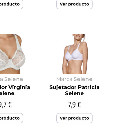
 producto
Ver producto
a
Selene
Marca
Selene
or Virginia
Sujetador Patricia
elene
Selene
9,7 €
7,9 €
 producto
Ver producto