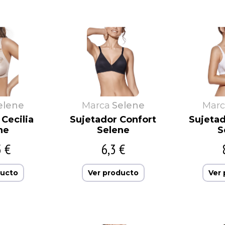
Eliane
Fundas de sofá
Hot
Morante
Escuder
Interbaby
Naiara
España Cañi
JAST
Naturana
Eureka
JC
Nenitos
elene
Marca
Selene
Marc
Cecilia
Sujetador Confort
Sujeta
ne
Selene
S
5 €
6,3 €
ducto
Ver producto
Ver