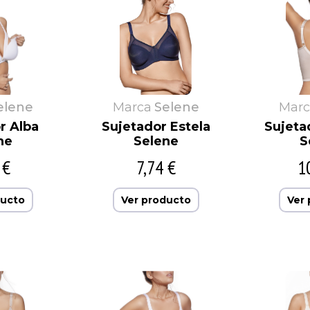
elene
Marca
Selene
Marc
r Alba
Sujetador Estela
Sujeta
ne
Selene
S
 €
7,74 €
1
ducto
Ver producto
Ver