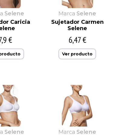
a
Selene
Marca
Selene
dor Caricia
Sujetador Carmen
elene
Selene
7,9 €
6,47 €
 producto
Ver producto
a
Selene
Marca
Selene