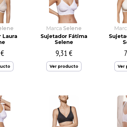
elene
Marca
Selene
Marc
r Laura
Sujetador Fátima
Sujeta
ne
Selene
S
 €
9,31 €
7
ducto
Ver producto
Ver