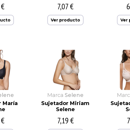
 €
7,07 €
6
ducto
Ver producto
Ver
elene
Marca
Selene
Marc
r María
Sujetador Miriam
Sujeta
ne
Selene
S
 €
7,19 €
7