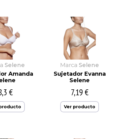
Rams
Vipetex
Rapife
Ysabel Mora
Ricardo
Yumas
Secaneta
Zorba
a
Selene
Marca
Selene
dor Amanda
Sujetador Evanna
elene
Selene
8,3 €
7,19 €
 producto
Ver producto