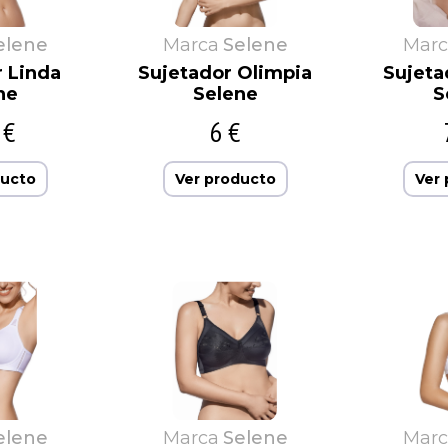
elene
Marca
Selene
Marc
r Linda
Sujetador Olimpia
Sujeta
ne
Selene
S
 €
6 €
ducto
Ver producto
Ver
elene
Marca
Selene
Marc