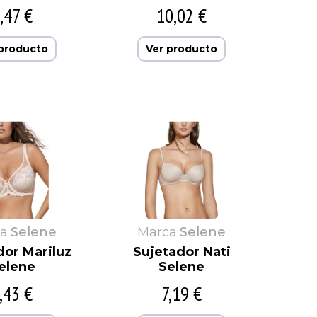
,47 €
10,02 €
 producto
Ver producto
a
Selene
Marca
Selene
dor Mariluz
Sujetador Nati
elene
Selene
,43 €
7,19 €