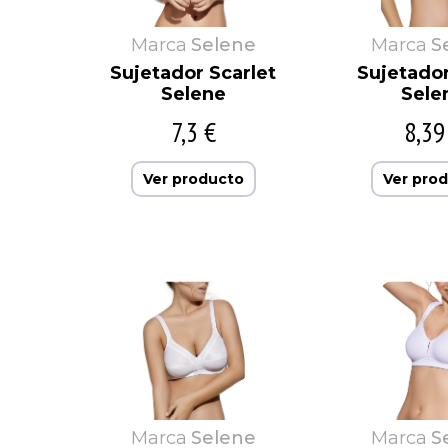
Marca
Selene
Marca
S
Sujetador Scarlet
Sujetado
Selene
Sele
7,3 €
8,39
Ver producto
Ver pro
Marca
Selene
Marca
S