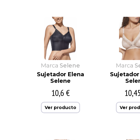
Asman
CDR
Avet
Cecilia de rafael
Babidu
Colvi
Baby Pecas
Cotoblau
Marca
Selene
Marca
S
Sujetador Elena
Sujetador 
Selene
Sele
10,6 €
10,4
Ver producto
Ver pro