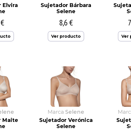
 Elvira
Sujetador Bárbara
Sujet
ne
Selene
S
 €
8,6 €
7
ducto
Ver producto
Ver
elene
Marca
Selene
Marc
r Maite
Sujetador Verónica
Sujet
ne
Selene
S