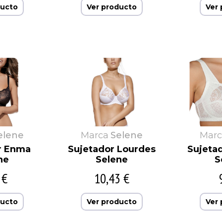
ducto
Ver producto
Ver
elene
Marca
Selene
Marc
r Enma
Sujetador Lourdes
Sujetad
ne
Selene
S
 €
10,43 €
ducto
Ver producto
Ver