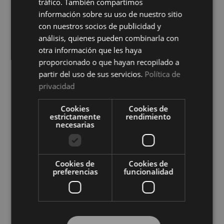
tráfico. También compartimos
información sobre su uso de nuestro sitio
con nuestros socios de publicidad y
análisis, quienes pueden combinarla con
otra información que les haya
proporcionado o que hayan recopilado a
partir del uso de sus servicios.
Política de
privacidad
Protector de Colchón Zafir
Protector de Colchón Zafir
Impermeable Cotoblau
Reversible Cotoblau
Cookies
Cookies de
Ver precio
Ver precio
estrictamente
rendimiento
necesarias
COMPRAR
COMPRAR
Cookies de
Cookies de
preferencias
funcionalidad
Compra al por mayor en El