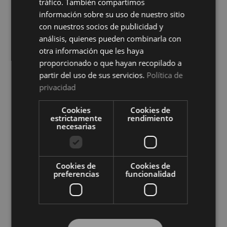
tráfico. También compartimos
información sobre su uso de nuestro sitio
con nuestros socios de publicidad y
análisis, quienes pueden combinarla con
otra información que les haya
proporcionado o que hayan recopilado a
partir del uso de sus servicios.
Política de
privacidad
Protector de Colchón Zafir
Protector de Colchón Zafir
Impermeable Cotoblau
Reversible Cotoblau
Cookies
Cookies de
Ver precio
Ver precio
estrictamente
rendimiento
necesarias
COMPRAR
COMPRAR
Cookies de
Cookies de
preferencias
funcionalidad
Compra al por mayor en El