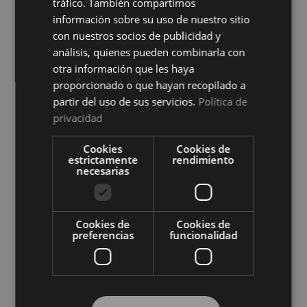
tráfico. También compartimos
información sobre su uso de nuestro sitio
con nuestros socios de publicidad y
análisis, quienes pueden combinarla con
otra información que les haya
proporcionado o que hayan recopilado a
partir del uso de sus servicios.
Política de
privacidad
Protector de Colchón Zafir
Protector de Colchón Zafir
Impermeable Cotoblau
Reversible Cotoblau
Cookies
Cookies de
Ver precio
Ver precio
estrictamente
rendimiento
necesarias
COMPRAR
COMPRAR
Cookies de
Cookies de
preferencias
funcionalidad
Compra al por mayor en El