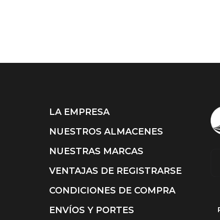
Asman
CDR
Avet
Cecilia de rafael
Babidu
Colvi
Baby Pecas
Cotoblau
LA EMPRESA
NUESTROS ALMACENES
NUESTRAS MARCAS
VENTAJAS DE REGISTRARSE
CONDICIONES DE COMPRA
ENVÍOS Y PORTES