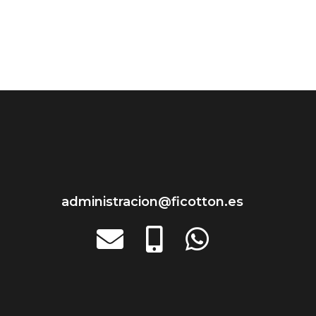
Rams
Vipetex
Rapife
Ysabel Mora
Ricardo
Yumas
Secaneta
Zorba
administracion@ficotton.es