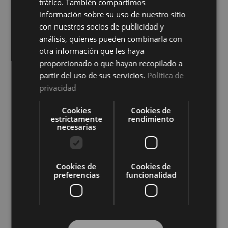
tráfico. También compartimos
información sobre su uso de nuestro sitio
con nuestros socios de publicidad y
análisis, quienes pueden combinarla con
Funda de Colchón Aitana
otra información que les haya
Belnou
proporcionado o que hayan recopilado a
Ver precio
partir del uso de sus servicios.
Política de
COMPRAR
privacidad
Protector de Colchón
Acolchado Impermeable
Cookies
Cookies de
Ver precio
Mommata
estrictamente
rendimiento
necesarias
COMPRAR
Cookies de
Cookies de
preferencias
funcionalidad
Compra al por mayor en El