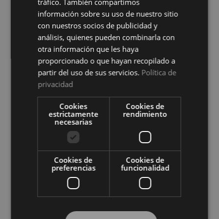
tráfico. También compartimos
información sobre su uso de nuestro sitio
con nuestros socios de publicidad y
análisis, quienes pueden combinarla con
otra información que les haya
proporcionado o que hayan recopilado a
partir del uso de sus servicios.
Política de
privacidad
Protector de Colchón Zafir
Protector de Colchón Zafir
Impermeable Cotoblau
Reversible Cotoblau
Cookies
Cookies de
Ver precio
Ver precio
estrictamente
rendimiento
necesarias
COMPRAR
COMPRAR
Cookies de
Cookies de
preferencias
funcionalidad
Compra al por mayor en El