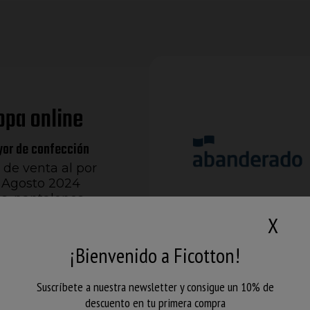
opa online
yor de confección
 de venta al por
 Agosto 2024
s, pantalones,
es, complementos…
X
, distribuidores y
¡Bienvenido a Ficotton!
ipo. En nuestro
r al por mayor una
Suscríbete a nuestra newsletter y consigue un 10% de
 encuentras lo que
descuento en tu primera compra
 un whatsapp.