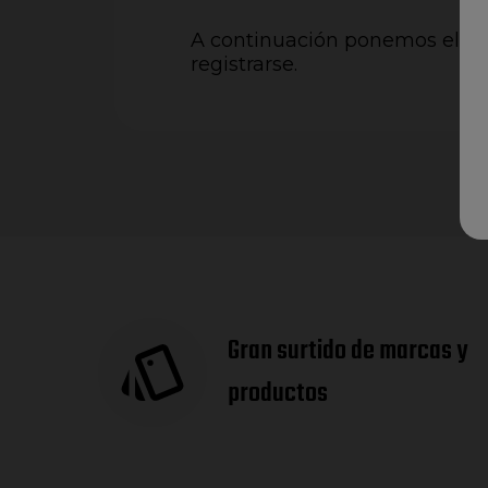
A continuación ponemos el en
registrarse.
Gran surtido de marcas y
productos