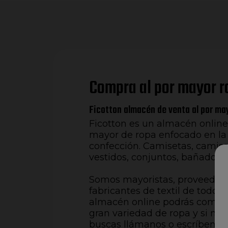
Compra al por mayor r
Ficotton almacén de venta al por ma
Ficotton es un almacén online
mayor de ropa enfocado en la
confección. Camisetas, camisa
vestidos, conjuntos, bañador
Somos mayoristas, proveedores
fabricantes de textil de todo t
almacén online podrás compra
gran variedad de ropa y si no
buscas llámanos o escríbenos