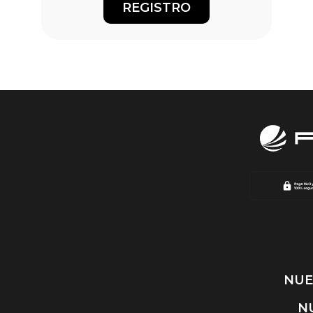
NUE
N