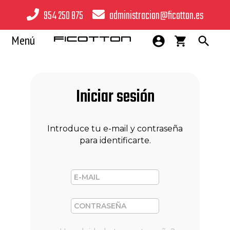
954 250 875
administracion@ficotton.es
Menú
Iniciar sesión
Mujer
Hombre
Introduce tu e-mail y contraseña
para identificarte.
Bebé
Hogar
Infantil y Teen
Ropa de trabajo